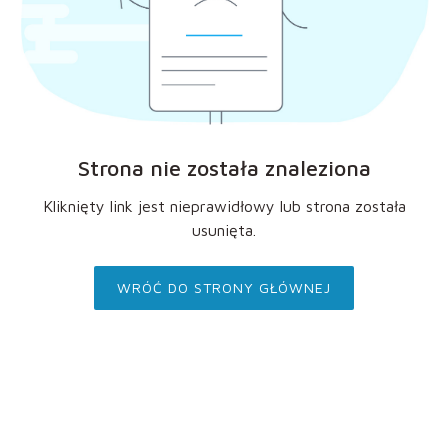
Strona nie została znaleziona
Kliknięty link jest nieprawidłowy lub strona została
usunięta.
WRÓĆ DO STRONY GŁÓWNEJ