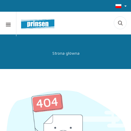
Strona główna