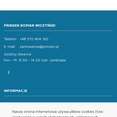
PRINSEN ROMAN WICZYŃSKI
Telefon:
+48 570 404 160
E-mail:
zamowienia@prinsen.pl
Godziny otwarcia:
Pon - Pt: 8:00 - 14:00 Sob: zamknięte
INFORMACJE
O nas
Oferta
Nasza strona internetowa używa plików cookies (tzw.
ciasteczek) w celach statystycznych, reklamowych