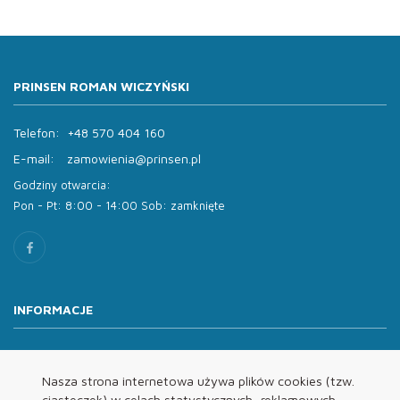
PRINSEN ROMAN WICZYŃSKI
Telefon:
+48 570 404 160
E-mail:
zamowienia@prinsen.pl
Godziny otwarcia:
Pon - Pt: 8:00 - 14:00 Sob: zamknięte
INFORMACJE
O nas
Oferta
Nasza strona internetowa używa plików cookies (tzw.
ciasteczek) w celach statystycznych, reklamowych