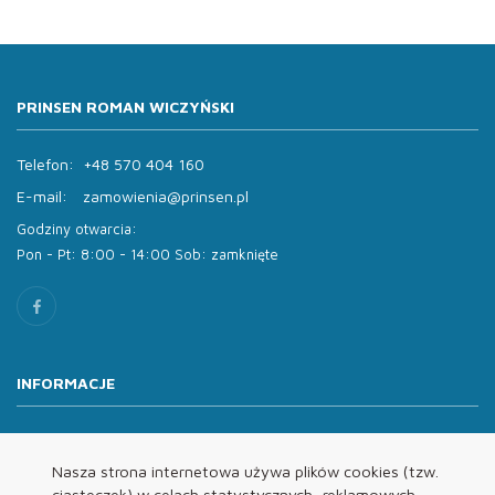
PRINSEN ROMAN WICZYŃSKI
Telefon:
+48 570 404 160
E-mail:
zamowienia@prinsen.pl
Godziny otwarcia:
Pon - Pt: 8:00 - 14:00 Sob: zamknięte
INFORMACJE
O nas
Oferta
Nasza strona internetowa używa plików cookies (tzw.
ciasteczek) w celach statystycznych, reklamowych