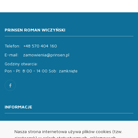
PRINSEN ROMAN WICZYŃSKI
Telefon:
+48 570 404 160
E-mail:
zamowienia@prinsen.pl
Godziny otwarcia:
Pon - Pt: 8:00 - 14:00 Sob: zamknięte
INFORMACJE
O nas
Oferta
Nasza strona internetowa używa plików cookies (tzw.
ciasteczek) w celach statystycznych, reklamowych