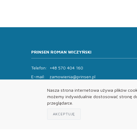
PRINSEN ROMAN WICZYŃSKI
Telefon:
+48 570 404 160
E-mail:
zamowienia@prinsen.pl
Godziny otwarcia:
Nasza strona internetowa używa plików cooki
Pon - Pt: 8:00 - 14:00 Sob: zamknięte
możemy indywidualnie dostosować stronę do 
przeglądarce.
AKCEPTUJĘ