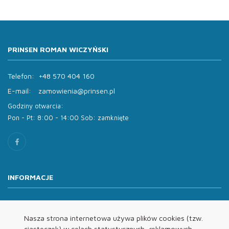
PRINSEN ROMAN WICZYŃSKI
Telefon:
+48 570 404 160
E-mail:
zamowienia@prinsen.pl
Godziny otwarcia:
Pon - Pt: 8:00 - 14:00 Sob: zamknięte
INFORMACJE
O nas
Oferta
Nasza strona internetowa używa plików cookies (tzw.
ciasteczek) w celach statystycznych, reklamowych