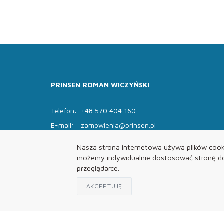
PRINSEN ROMAN WICZYŃSKI
Telefon:
+48 570 404 160
E-mail:
zamowienia@prinsen.pl
Godziny otwarcia:
Nasza strona internetowa używa plików cooki
Pon - Pt: 8:00 - 14:00 Sob: zamknięte
możemy indywidualnie dostosować stronę do 
przeglądarce.
AKCEPTUJĘ