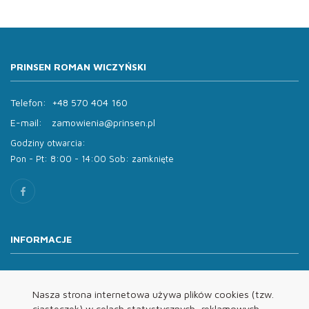
PRINSEN ROMAN WICZYŃSKI
Telefon:
+48 570 404 160
E-mail:
zamowienia@prinsen.pl
Godziny otwarcia:
Pon - Pt: 8:00 - 14:00 Sob: zamknięte
INFORMACJE
O nas
Oferta
Nasza strona internetowa używa plików cookies (tzw.
ciasteczek) w celach statystycznych, reklamowych