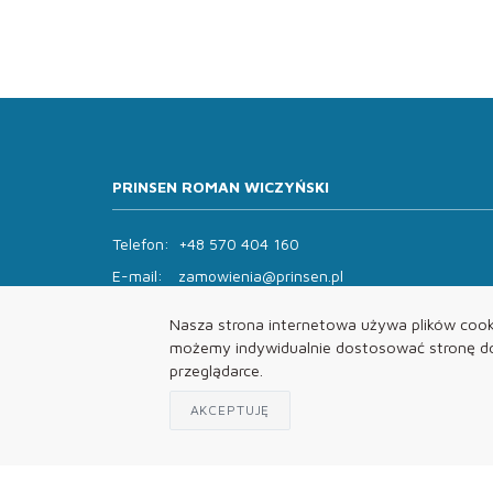
PRINSEN ROMAN WICZYŃSKI
Telefon:
+48 570 404 160
E-mail:
zamowienia@prinsen.pl
Godziny otwarcia:
Nasza strona internetowa używa plików cooki
Pon - Pt: 8:00 - 14:00 Sob: zamknięte
możemy indywidualnie dostosować stronę do 
przeglądarce.
AKCEPTUJĘ