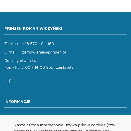
PRINSEN ROMAN WICZYŃSKI
Telefon:
+48 570 404 160
E-mail:
zamowienia@prinsen.pl
Godziny otwarcia:
Pon - Pt: 8:00 - 14:00 Sob: zamknięte
INFORMACJE
O nas
Oferta
Nasza strona internetowa używa plików cookies (tzw.
ciasteczek) w celach statystycznych, reklamowych