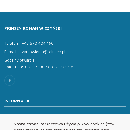
PRINSEN ROMAN WICZYŃSKI
Telefon:
+48 570 404 160
E-mail:
zamowienia@prinsen.pl
Godziny otwarcia:
Pon - Pt: 8:00 - 14:00 Sob: zamknięte
INFORMACJE
O nas
Oferta
Nasza strona internetowa używa plików cookies (tzw.
ciasteczek) w celach statystycznych, reklamowych