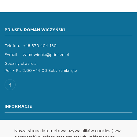
PRINSEN ROMAN WICZYŃSKI
Telefon:
+48 570 404 160
E-mail:
zamowienia@prinsen.pl
Godziny otwarcia:
Pon - Pt: 8:00 - 14:00 Sob: zamknięte
INFORMACJE
O nas
Oferta
Nasza strona internetowa używa plików cookies (tzw.
ciasteczek) w celach statystycznych, reklamowych