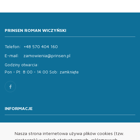
PRINSEN ROMAN WICZYŃSKI
Telefon:
+48 570 404 160
E-mail:
zamowienia@prinsen.pl
Godziny otwarcia:
Pon - Pt: 8:00 - 14:00 Sob: zamknięte
INFORMACJE
O nas
Oferta
Nasza strona internetowa używa plików cookies (tzw.
ciasteczek) w celach statystycznych, reklamowych