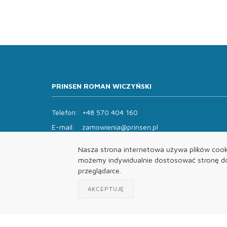
PRINSEN ROMAN WICZYŃSKI
Telefon:
+48 570 404 160
E-mail:
zamowienia@prinsen.pl
Godziny otwarcia:
Nasza strona internetowa używa plików cooki
Pon - Pt: 8:00 - 14:00 Sob: zamknięte
możemy indywidualnie dostosować stronę do 
przeglądarce.
AKCEPTUJĘ