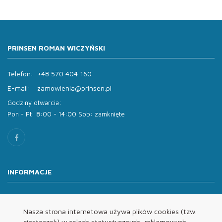
PRINSEN ROMAN WICZYŃSKI
Telefon:
+48 570 404 160
E-mail:
zamowienia@prinsen.pl
Godziny otwarcia:
Pon - Pt: 8:00 - 14:00 Sob: zamknięte
INFORMACJE
O nas
Oferta
Nasza strona internetowa używa plików cookies (tzw.
ciasteczek) w celach statystycznych, reklamowych