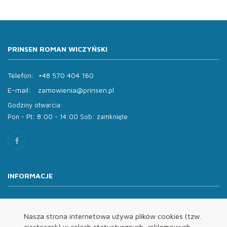
PRINSEN ROMAN WICZYŃSKI
Telefon:
+48 570 404 160
E-mail:
zamowienia@prinsen.pl
Godziny otwarcia:
Pon - Pt: 8:00 - 14:00 Sob: zamknięte
INFORMACJE
O nas
Oferta
Nasza strona internetowa używa plików cookies (tzw.
ciasteczek) w celach statystycznych, reklamowych