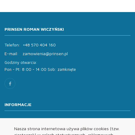
PRINSEN ROMAN WICZYŃSKI
Telefon:
+48 570 404 160
E-mail:
zamowienia@prinsen.pl
Godziny otwarcia:
Pon - Pt: 8:00 - 14:00 Sob: zamknięte
INFORMACJE
O nas
Oferta
Nasza strona internetowa używa plików cookies (tzw.
ciasteczek) w celach statystycznych, reklamowych