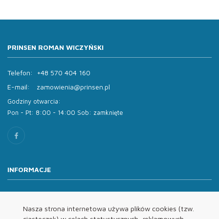
PRINSEN ROMAN WICZYŃSKI
Telefon:
+48 570 404 160
E-mail:
zamowienia@prinsen.pl
Godziny otwarcia:
Pon - Pt: 8:00 - 14:00 Sob: zamknięte
INFORMACJE
O nas
Oferta
Nasza strona internetowa używa plików cookies (tzw.
ciasteczek) w celach statystycznych, reklamowych