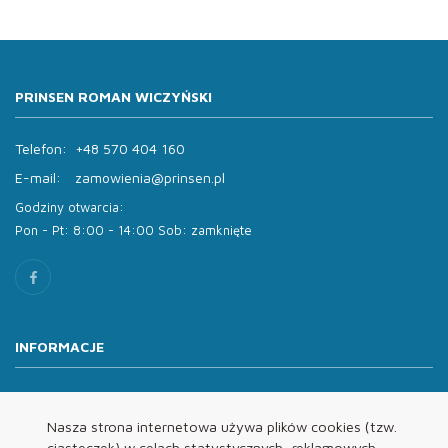
PRINSEN ROMAN WICZYŃSKI
Telefon:
+48 570 404 160
E-mail:
zamowienia@prinsen.pl
Godziny otwarcia:
Pon - Pt: 8:00 - 14:00 Sob: zamknięte
INFORMACJE
O nas
Oferta
Nasza strona internetowa używa plików cookies (tzw.
ciasteczek) w celach statystycznych, reklamowych