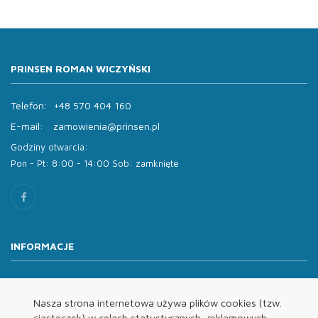
PRINSEN ROMAN WICZYŃSKI
Telefon:
+48 570 404 160
E-mail:
zamowienia@prinsen.pl
Godziny otwarcia:
Pon - Pt: 8:00 - 14:00 Sob: zamknięte
INFORMACJE
O nas
Oferta
Nasza strona internetowa używa plików cookies (tzw.
ciasteczek) w celach statystycznych, reklamowych