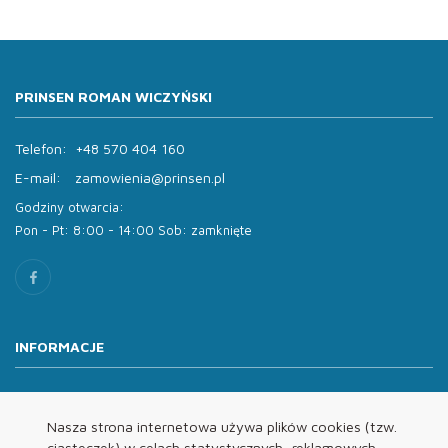
PRINSEN ROMAN WICZYŃSKI
Telefon:
+48 570 404 160
E-mail:
zamowienia@prinsen.pl
Godziny otwarcia:
Pon - Pt: 8:00 - 14:00 Sob: zamknięte
INFORMACJE
O nas
Oferta
Nasza strona internetowa używa plików cookies (tzw.
ciasteczek) w celach statystycznych, reklamowych