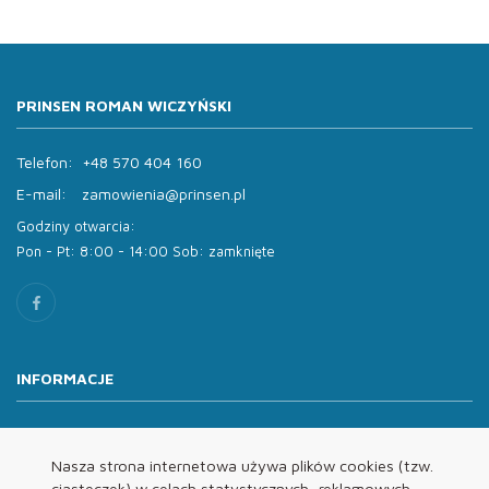
PRINSEN ROMAN WICZYŃSKI
Telefon:
+48 570 404 160
E-mail:
zamowienia@prinsen.pl
Godziny otwarcia:
Pon - Pt: 8:00 - 14:00 Sob: zamknięte
INFORMACJE
O nas
Oferta
Nasza strona internetowa używa plików cookies (tzw.
ciasteczek) w celach statystycznych, reklamowych