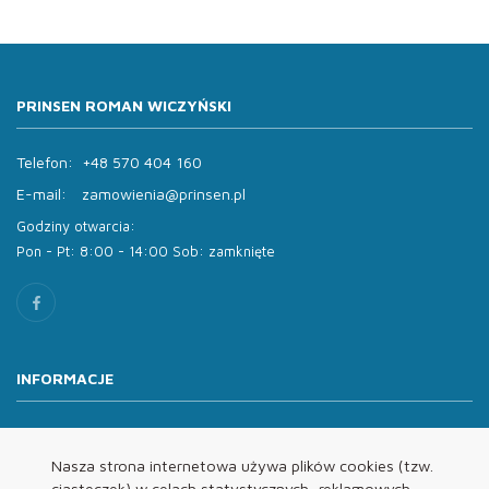
PRINSEN ROMAN WICZYŃSKI
Telefon:
+48 570 404 160
E-mail:
zamowienia@prinsen.pl
Godziny otwarcia:
Pon - Pt: 8:00 - 14:00 Sob: zamknięte
INFORMACJE
O nas
Oferta
Nasza strona internetowa używa plików cookies (tzw.
ciasteczek) w celach statystycznych, reklamowych