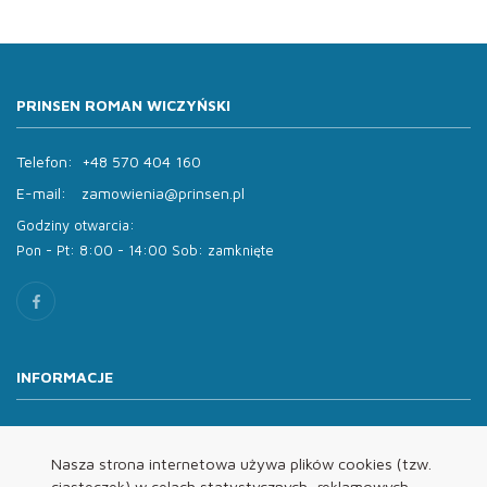
PRINSEN ROMAN WICZYŃSKI
Telefon:
+48 570 404 160
E-mail:
zamowienia@prinsen.pl
Godziny otwarcia:
Pon - Pt: 8:00 - 14:00 Sob: zamknięte
INFORMACJE
O nas
Oferta
Nasza strona internetowa używa plików cookies (tzw.
ciasteczek) w celach statystycznych, reklamowych