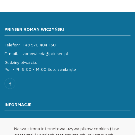
PRINSEN ROMAN WICZYŃSKI
Telefon:
+48 570 404 160
E-mail:
zamowienia@prinsen.pl
Godziny otwarcia:
Pon - Pt: 8:00 - 14:00 Sob: zamknięte
INFORMACJE
O nas
Oferta
Nasza strona internetowa używa plików cookies (tzw.
ciasteczek) w celach statystycznych, reklamowych