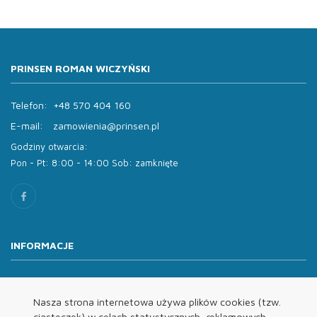
PRINSEN ROMAN WICZYŃSKI
Telefon:
+48 570 404 160
E-mail:
zamowienia@prinsen.pl
Godziny otwarcia:
Pon - Pt: 8:00 - 14:00 Sob: zamknięte
INFORMACJE
O nas
Oferta
Nasza strona internetowa używa plików cookies (tzw.
ciasteczek) w celach statystycznych, reklamowych