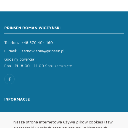
PRINSEN ROMAN WICZYŃSKI
Telefon:
+48 570 404 160
E-mail:
zamowienia@prinsen.pl
Godziny otwarcia:
Pon - Pt: 8:00 - 14:00 Sob: zamknięte
INFORMACJE
O nas
Oferta
Nasza strona internetowa używa plików cookies (tzw.
ciasteczek) w celach statystycznych, reklamowych