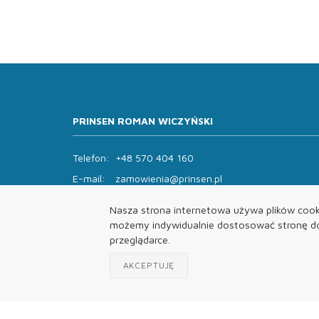
PRINSEN ROMAN WICZYŃSKI
Telefon:
+48 570 404 160
E-mail:
zamowienia@prinsen.pl
Godziny otwarcia:
Nasza strona internetowa używa plików cooki
Pon - Pt: 8:00 - 14:00 Sob: zamknięte
możemy indywidualnie dostosować stronę do 
przeglądarce.
AKCEPTUJĘ