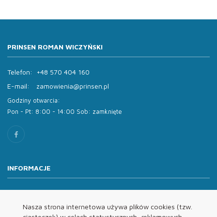
PRINSEN ROMAN WICZYŃSKI
Telefon:
+48 570 404 160
E-mail:
zamowienia@prinsen.pl
Godziny otwarcia:
Pon - Pt: 8:00 - 14:00 Sob: zamknięte
INFORMACJE
O nas
Oferta
Nasza strona internetowa używa plików cookies (tzw.
ciasteczek) w celach statystycznych, reklamowych