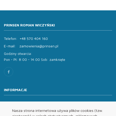
PRINSEN ROMAN WICZYŃSKI
Telefon:
+48 570 404 160
E-mail:
zamowienia@prinsen.pl
Godziny otwarcia:
Pon - Pt: 8:00 - 14:00 Sob: zamknięte
INFORMACJE
O nas
Oferta
Nasza strona internetowa używa plików cookies (tzw.
ciasteczek) w celach statystycznych, reklamowych