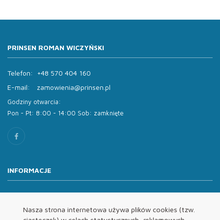
PRINSEN ROMAN WICZYŃSKI
Telefon:
+48 570 404 160
E-mail:
zamowienia@prinsen.pl
Godziny otwarcia:
Pon - Pt: 8:00 - 14:00 Sob: zamknięte
INFORMACJE
O nas
Oferta
Nasza strona internetowa używa plików cookies (tzw.
ciasteczek) w celach statystycznych, reklamowych