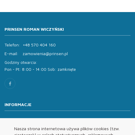
PRINSEN ROMAN WICZYŃSKI
Telefon:
+48 570 404 160
E-mail:
zamowienia@prinsen.pl
Godziny otwarcia:
Pon - Pt: 8:00 - 14:00 Sob: zamknięte
INFORMACJE
O nas
Oferta
Nasza strona internetowa używa plików cookies (tzw.
ciasteczek) w celach statystycznych, reklamowych