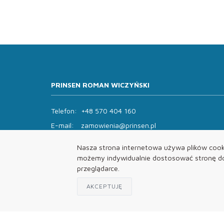
PRINSEN ROMAN WICZYŃSKI
Telefon:
+48 570 404 160
E-mail:
zamowienia@prinsen.pl
Godziny otwarcia:
Nasza strona internetowa używa plików cooki
Pon - Pt: 8:00 - 14:00 Sob: zamknięte
możemy indywidualnie dostosować stronę do 
przeglądarce.
AKCEPTUJĘ