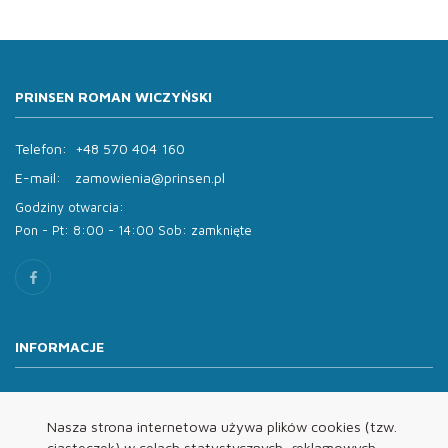
PRINSEN ROMAN WICZYŃSKI
Telefon:
+48 570 404 160
E-mail:
zamowienia@prinsen.pl
Godziny otwarcia:
Pon - Pt: 8:00 - 14:00 Sob: zamknięte
INFORMACJE
O nas
Oferta
Nasza strona internetowa używa plików cookies (tzw.
ciasteczek) w celach statystycznych, reklamowych