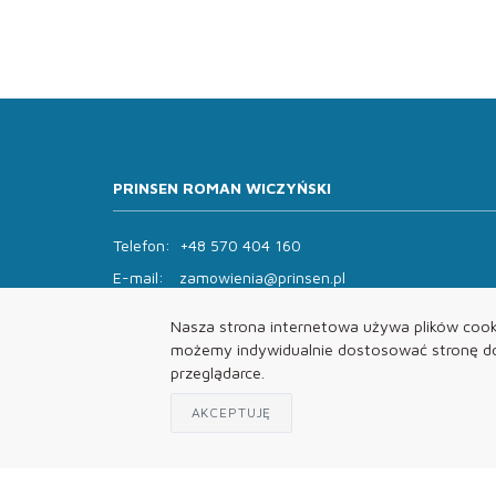
PRINSEN ROMAN WICZYŃSKI
Telefon:
+48 570 404 160
E-mail:
zamowienia@prinsen.pl
Godziny otwarcia:
Nasza strona internetowa używa plików cooki
Pon - Pt: 8:00 - 14:00 Sob: zamknięte
możemy indywidualnie dostosować stronę do 
przeglądarce.
AKCEPTUJĘ