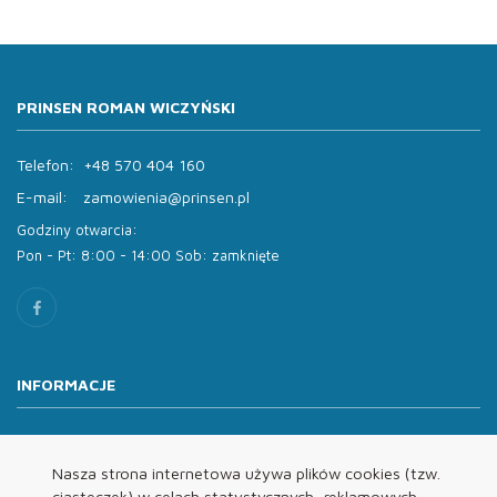
PRINSEN ROMAN WICZYŃSKI
Telefon:
+48 570 404 160
E-mail:
zamowienia@prinsen.pl
Godziny otwarcia:
Pon - Pt: 8:00 - 14:00 Sob: zamknięte
INFORMACJE
O nas
Oferta
Nasza strona internetowa używa plików cookies (tzw.
ciasteczek) w celach statystycznych, reklamowych