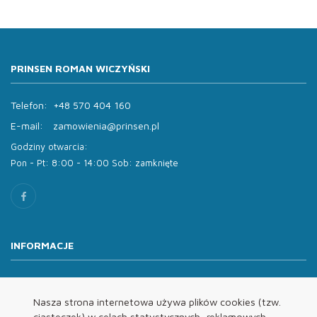
PRINSEN ROMAN WICZYŃSKI
Telefon:
+48 570 404 160
E-mail:
zamowienia@prinsen.pl
Godziny otwarcia:
Pon - Pt: 8:00 - 14:00 Sob: zamknięte
INFORMACJE
O nas
Oferta
Nasza strona internetowa używa plików cookies (tzw.
ciasteczek) w celach statystycznych, reklamowych