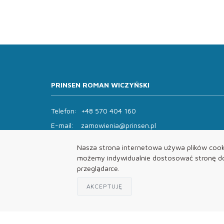
PRINSEN ROMAN WICZYŃSKI
Telefon:
+48 570 404 160
E-mail:
zamowienia@prinsen.pl
Godziny otwarcia:
Nasza strona internetowa używa plików cooki
Pon - Pt: 8:00 - 14:00 Sob: zamknięte
możemy indywidualnie dostosować stronę do 
przeglądarce.
AKCEPTUJĘ