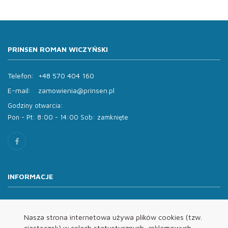
PRINSEN ROMAN WICZYŃSKI
Telefon:
+48 570 404 160
E-mail:
zamowienia@prinsen.pl
Godziny otwarcia:
Pon - Pt: 8:00 - 14:00 Sob: zamknięte
INFORMACJE
O nas
Oferta
Nasza strona internetowa używa plików cookies (tzw.
ciasteczek) w celach statystycznych, reklamowych