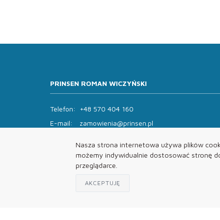
PRINSEN ROMAN WICZYŃSKI
Telefon:
+48 570 404 160
E-mail:
zamowienia@prinsen.pl
Godziny otwarcia:
Nasza strona internetowa używa plików cooki
Pon - Pt: 8:00 - 14:00 Sob: zamknięte
możemy indywidualnie dostosować stronę do 
przeglądarce.
AKCEPTUJĘ