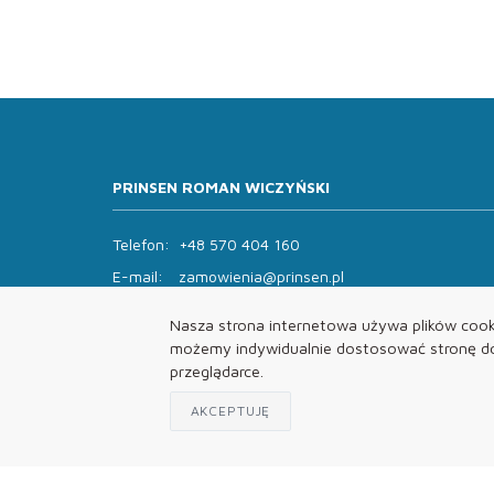
PRINSEN ROMAN WICZYŃSKI
Telefon:
+48 570 404 160
E-mail:
zamowienia@prinsen.pl
Godziny otwarcia:
Nasza strona internetowa używa plików cooki
Pon - Pt: 8:00 - 14:00 Sob: zamknięte
możemy indywidualnie dostosować stronę do 
przeglądarce.
AKCEPTUJĘ