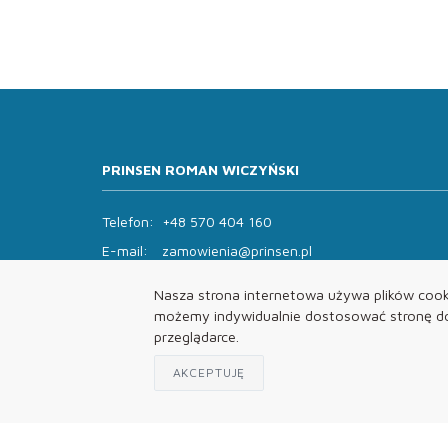
PRINSEN ROMAN WICZYŃSKI
Telefon:
+48 570 404 160
E-mail:
zamowienia@prinsen.pl
Godziny otwarcia:
Nasza strona internetowa używa plików cooki
Pon - Pt: 8:00 - 14:00 Sob: zamknięte
możemy indywidualnie dostosować stronę do 
przeglądarce.
AKCEPTUJĘ