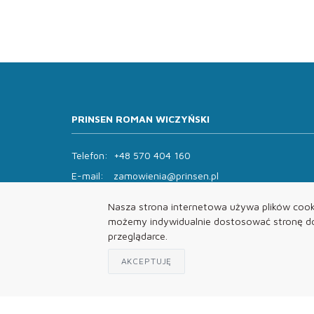
PRINSEN ROMAN WICZYŃSKI
Telefon:
+48 570 404 160
E-mail:
zamowienia@prinsen.pl
Godziny otwarcia:
Nasza strona internetowa używa plików cooki
Pon - Pt: 8:00 - 14:00 Sob: zamknięte
możemy indywidualnie dostosować stronę do 
przeglądarce.
AKCEPTUJĘ