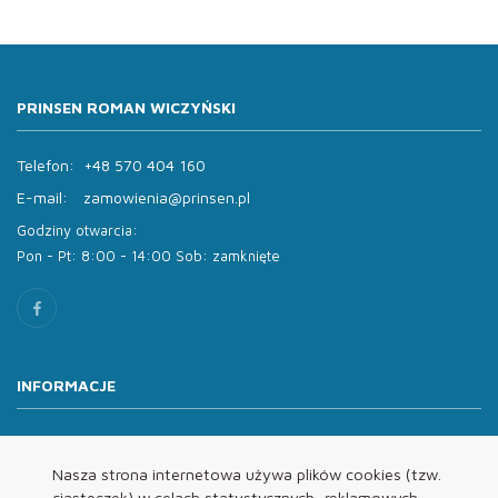
PRINSEN ROMAN WICZYŃSKI
Telefon:
+48 570 404 160
E-mail:
zamowienia@prinsen.pl
Godziny otwarcia:
Pon - Pt: 8:00 - 14:00 Sob: zamknięte
INFORMACJE
O nas
Oferta
Nasza strona internetowa używa plików cookies (tzw.
ciasteczek) w celach statystycznych, reklamowych