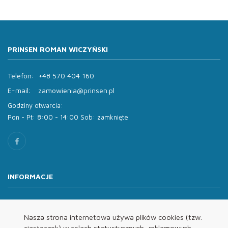
PRINSEN ROMAN WICZYŃSKI
Telefon:
+48 570 404 160
E-mail:
zamowienia@prinsen.pl
Godziny otwarcia:
Pon - Pt: 8:00 - 14:00 Sob: zamknięte
INFORMACJE
O nas
Oferta
Nasza strona internetowa używa plików cookies (tzw.
ciasteczek) w celach statystycznych, reklamowych