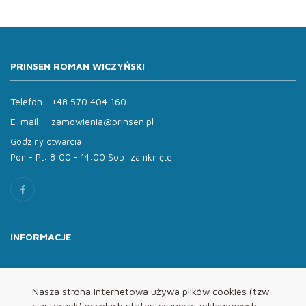
PRINSEN ROMAN WICZYŃSKI
Telefon:
+48 570 404 160
E-mail:
zamowienia@prinsen.pl
Godziny otwarcia:
Pon - Pt: 8:00 - 14:00 Sob: zamknięte
INFORMACJE
O nas
Oferta
Nasza strona internetowa używa plików cookies (tzw.
ciasteczek) w celach statystycznych, reklamowych