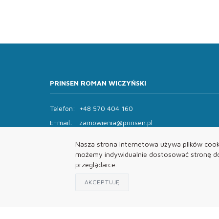
PRINSEN ROMAN WICZYŃSKI
Telefon:
+48 570 404 160
E-mail:
zamowienia@prinsen.pl
Godziny otwarcia:
Nasza strona internetowa używa plików cooki
Pon - Pt: 8:00 - 14:00 Sob: zamknięte
możemy indywidualnie dostosować stronę do 
przeglądarce.
AKCEPTUJĘ