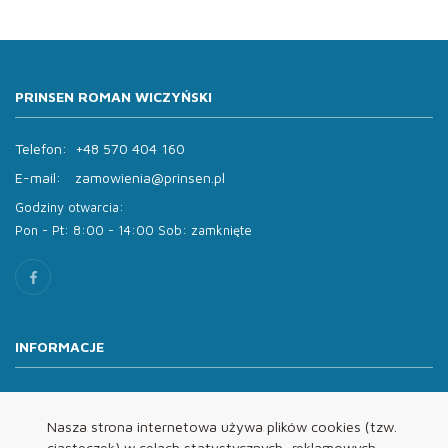
PRINSEN ROMAN WICZYŃSKI
Telefon:
+48 570 404 160
E-mail:
zamowienia@prinsen.pl
Godziny otwarcia:
Pon - Pt: 8:00 - 14:00 Sob: zamknięte
INFORMACJE
O nas
Oferta
Nasza strona internetowa używa plików cookies (tzw.
ciasteczek) w celach statystycznych, reklamowych