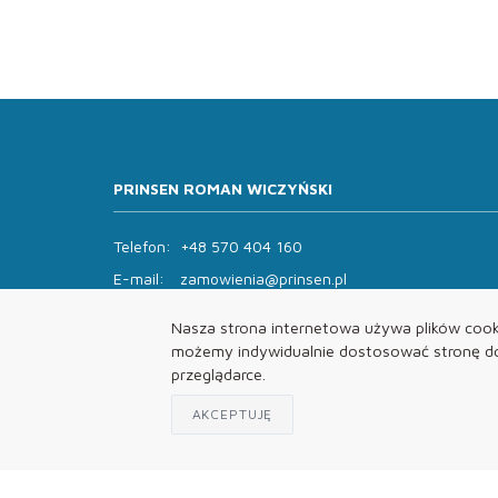
PRINSEN ROMAN WICZYŃSKI
Telefon:
+48 570 404 160
E-mail:
zamowienia@prinsen.pl
Godziny otwarcia:
Nasza strona internetowa używa plików cooki
Pon - Pt: 8:00 - 14:00 Sob: zamknięte
możemy indywidualnie dostosować stronę do 
przeglądarce.
AKCEPTUJĘ